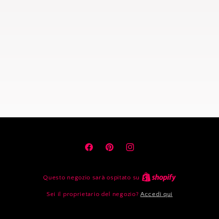
Facebook
Pinterest
Instagram
Questo negozio sarà ospitato su
Sei il proprietario del negozio?
Accedi qui