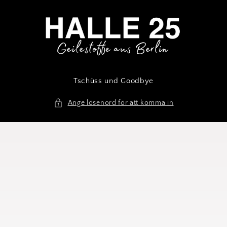
Gå vidare
till
innehåll
Tschüss und Goodbye
Ange lösenord för att komma in