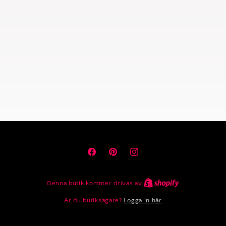
Facebook
Pinterest
Instagram
Denna butik kommer drivas av
Är du butiksägare?
Logga in här