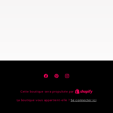
Facebook
Pinterest
Instagram
Cette boutique sera propulsée par
La boutique vous appartient-elle ?
Se connecter ici