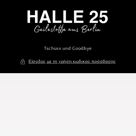
μετάβαση
στο
περιεχόμενο
Tschüss und Goodbye
Είσοδος με τη χρήση κωδικού πρόσβασης