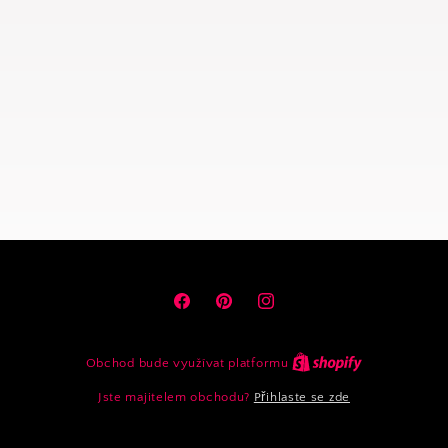
Facebook
Pinterest
Instagram
Obchod bude využívat platformu
Jste majitelem obchodu?
Přihlaste se zde